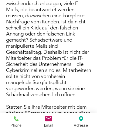
zwischendurch erledigen, viele E-
Mails, die beantwortet werden
müssen, dazwischen eine komplexe
Nachfrage vom Kunden. Ist da nicht
schnell ein Klick auf den falschen
Anhang oder den falschen Link
gemacht? Schadsoftware und
manipulierte Mails sind
Geschäftsalltag. Deshalb ist nicht der
Mitarbeiter das Problem für die IT-
Sicherheit des Unternehmens – die
Cyberkriminellen sind es. Mitarbeitern
sollte nicht von vornherein
mangelnde Sorgfaltspflicht
vorgeworfen werden, wenn sie eine
Schadmail versehentlich öffnen.
Statten Sie Ihre Mitarbeiter mit dem
nötigen Rüstzeug aus um gegen diese
täglich neuen Gefahren bestehen zu
können.
Phone
Email
Adresse
Zusammen mit unserem Partnern